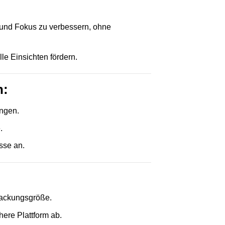
 und Fokus zu verbessern, ohne
elle Einsichten fördern.
n:
ungen.
.
sse an.
Packungsgröße.
here Plattform ab.