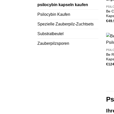
psilocybin kapseln kaufen
PSIL
Be C
Psilocybin Kaufen
Kaps
€
49.
Spezielle Zauberpilz-Zuchtsets
Substratbeutel
Zauberpilzsporen
PSIL
Be R
Kaps
€
124
Ps
Ihr