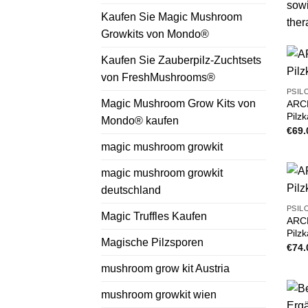
sowi
Kaufen Sie Magic Mushroom
the
Growkits von Mondo®
Kaufen Sie Zauberpilz-Zuchtsets
von FreshMushrooms®
PSIL
Magic Mushroom Grow Kits von
ARC
Pilz
Mondo® kaufen
€
69.
magic mushroom growkit
magic mushroom growkit
deutschland
PSIL
Magic Truffles Kaufen
ARC
Pilz
Magische Pilzsporen
€
74.
mushroom grow kit Austria
mushroom growkit wien​