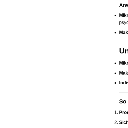
Anw
Mik
psyc
Mak
Un
Mik
Mak
Indi
So 
Pro
Sic