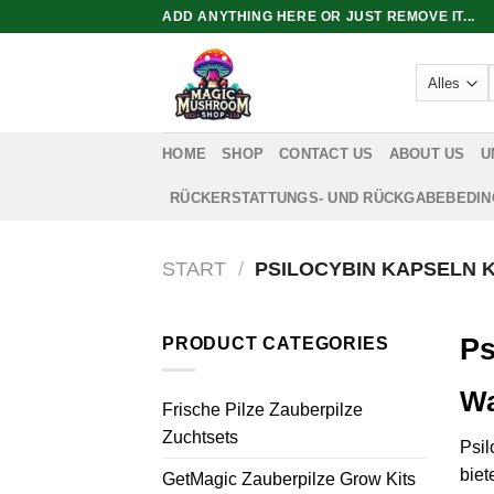
Zum
ADD ANYTHING HERE OR JUST REMOVE IT...
Inhalt
springen
HOME
SHOP
CONTACT US
ABOUT US
U
RÜCKERSTATTUNGS- UND RÜCKGABEBEDI
START
/
PSILOCYBIN KAPSELN 
Ps
PRODUCT CATEGORIES
Wa
Frische Pilze Zauberpilze
Zuchtsets
Psil
biet
GetMagic Zauberpilze Grow Kits