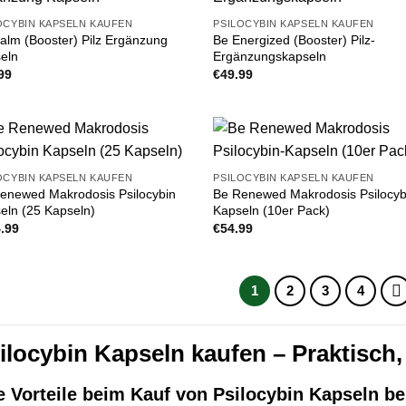
OCYBIN KAPSELN KAUFEN
PSILOCYBIN KAPSELN KAUFEN
alm (Booster) Pilz Ergänzung
Be Energized (Booster) Pilz-
eln
Ergänzungskapseln
99
€
49.99
OCYBIN KAPSELN KAUFEN
PSILOCYBIN KAPSELN KAUFEN
enewed Makrodosis Psilocybin
Be Renewed Makrodosis Psilocyb
eln (25 Kapseln)
Kapseln (10er Pack)
.99
€
54.99
1
2
3
4
ilocybin Kapseln kaufen – Praktisch
e Vorteile beim Kauf von Psilocybin Kapseln be