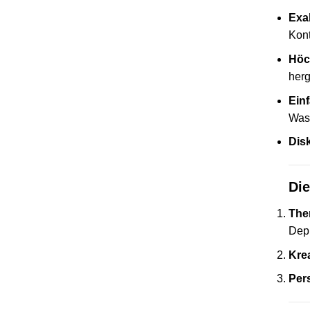
Exa
Kont
Höc
herg
Ein
Wass
Dis
Die
The
Dep
Kre
Per