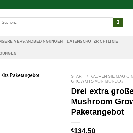
Suchen
nach:
NSERE VERSANDBEDINGUNGEN
DATENSCHUTZRICHTLINIE
NGUNGEN
START
/
KAUFEN SIE MAGIC
GROWKITS VON MONDO®
Drei extra groß
Mushroom Grow
Paketangebot
134.50
€