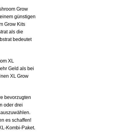
ushroom Grow
 einem günstigen
m Grow Kits
rat als die
strat bedeutet
oom XL
hr Geld als bei
elnen XL Grow
hre bevorzugten
n oder drei
 auszuwählen.
en es schaffen!
 XL-Kombi-Paket.