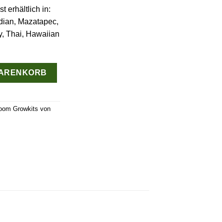
 erhältlich in:
ian, Mazatapec,
, Thai, Hawaiian
room Grow Kits Paketangebot Menge
WARENKORB
oom Growkits von