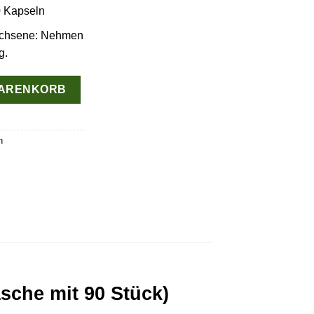
 Kapseln
chsene: Nehmen
g.
nschwanz-Pilz-Kapseln (Flasche mit 90 Stück) Menge
WARENKORB
n
sche mit 90 Stück)