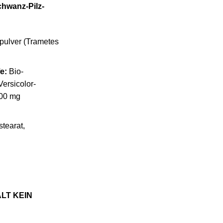
chwanz-Pilz-
pulver (Trametes
e:
Bio-
ersicolor-
500 mg
tearat,
LT KEIN