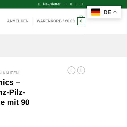
Newsletter
DE
0
ANMELDEN
WARENKORB /
€
0.00
N KAUFEN
nics –
z-Pilz-
e mit 90