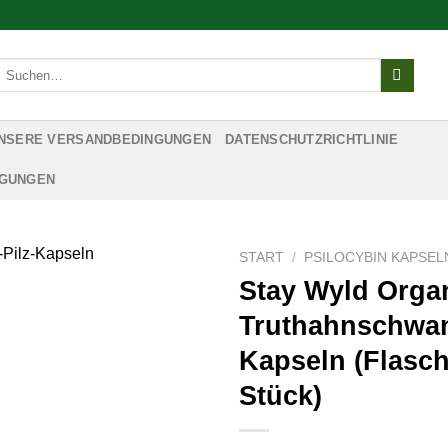
Suchen
nach:
NSERE VERSANDBEDINGUNGEN
DATENSCHUTZRICHTLINIE
NGUNGEN
START
/
PSILOCYBIN KAPSEL
Stay Wyld Orga
Truthahnschwan
Kapseln (Flasch
Stück)