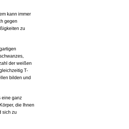
tem kann immer
ich gegen
ßigkeiten zu
gartigen
nschwanzes,
zahl der weißen
leichzeitig T-
ellen bilden und
s eine ganz
 Körper, die Ihnen
d sich zu